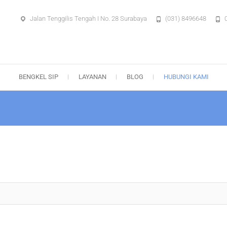
Jalan Tenggilis Tengah I No. 28 Surabaya
(031) 8496648
aya – Body Repair Surabaya
BENGKEL SIP
LAYANAN
BLOG
HUBUNGI KAMI