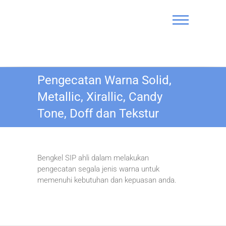
Skip
to
content
Bengkel Cat
Pengecatan Warna Solid,
Mobil SIP
Metallic, Xirallic, Candy
Tone, Doff dan Tekstur
Bengkel SIP ahli dalam melakukan
pengecatan segala jenis warna untuk
memenuhi kebutuhan dan kepuasan anda.