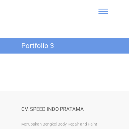
Skip
to
content
Bengkel Cat
Portfolio 3
Mobil SIP
CV. SPEED INDO PRATAMA
Merupakan Bengkel Body Repair and Paint