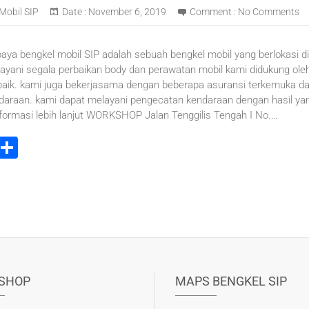
Mobil SIP
Date :
November 6, 2019
Comment :
No Comments
aya bengkel mobil SIP adalah sebuah bengkel mobil yang berlokasi di
ayani segala perbaikan body dan perawatan mobil kami didukung oleh
baik. kami juga bekerjasama dengan beberapa asuransi terkemuka 
ndaraan. kami dapat melayani pengecatan kendaraan dengan hasil y
ormasi lebih lanjut WORKSHOP Jalan Tenggilis Tengah I No.…
i
S
t
h
r
ar
e
e
t
SHOP
MAPS BENGKEL SIP