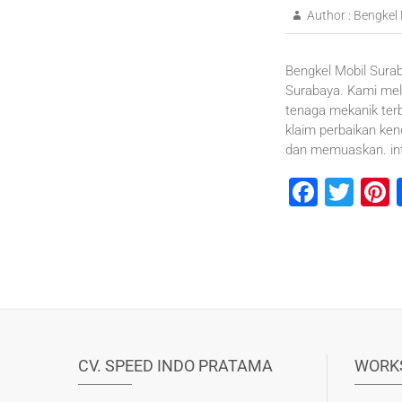
Author :
Bengkel 
Bengkel Mobil Surab
Surabaya. Kami mel
tenaga mekanik ter
klaim perbaikan ke
dan memuaskan. inf
F
T
P
a
wi
n
c
tt
e
e
er
b
s
o
o
CV. SPEED INDO PRATAMA
WORK
k