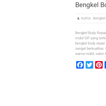
Bengkel B
Author :
Bengkel 
Bengkel Body Repair
mobil SIP yang ter
bengkel body repair
sangat berkualitas.
warna mobil, salon 
F
T
P
a
wi
n
c
tt
e
e
er
b
s
o