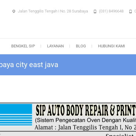
Jalan Tenggilis Tengah I No. 28 Surabaya
(031) 8496648
aya – Body Repair Surabaya
BENGKEL SIP
LAYANAN
BLOG
HUBUNGI KAMI
baya city east java