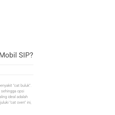
 Mobil SIP?
enyakit “cat buluk”.
 sehingga opsi
ling ideal adalah
ki “cat oven” ini,