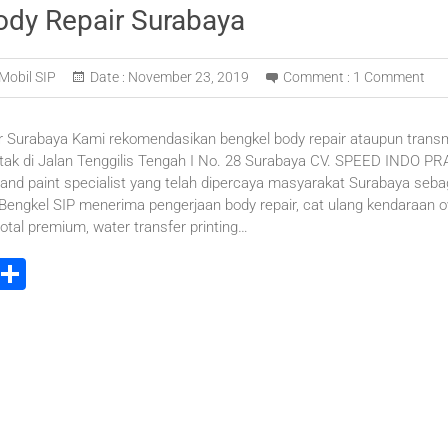
ody Repair Surabaya
Mobil SIP
Date :
November 23, 2019
Comment :
1 Comment
 Surabaya Kami rekomendasikan bengkel body repair ataupun transmi
letak di Jalan Tenggilis Tengah I No. 28 Surabaya CV. SPEED INDO
 and paint specialist yang telah dipercaya masyarakat Surabaya seba
 Bengkel SIP menerima pengerjaan body repair, cat ulang kendaraan ov
total premium, water transfer printing…
i
S
t
h
r
ar
e
e
t