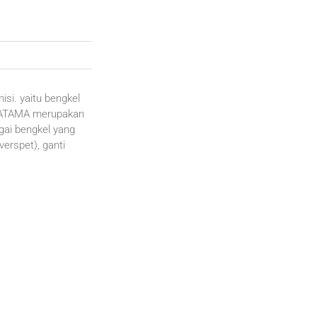
si. yaitu bengkel
 PRATAMA merupakan
gai bengkel yang
erspet), ganti