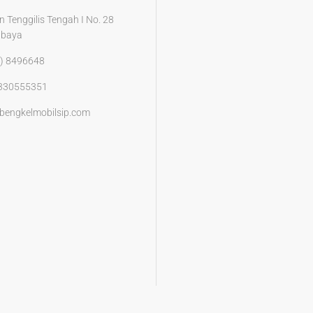
n Tenggilis Tengah I No. 28
abaya
) 8496648
330555351
bengkelmobilsip.com