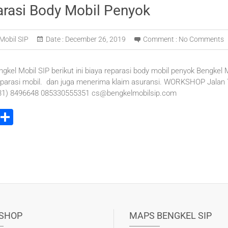
arasi Body Mobil Penyok
Mobil SIP
Date :
December 26, 2019
Comment :
No Comments
ngkel Mobil SIP berikut ini biaya reparasi body mobil penyok Bengkel 
parasi mobil. dan juga menerima klaim asuransi. WORKSHOP Jalan T
031) 8496648 085330555351 cs@bengkelmobilsip.com
i
S
t
h
r
ar
e
e
t
SHOP
MAPS BENGKEL SIP