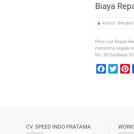
Biaya Rep
Author :
Bengkel 
Price List Repair Be
menerima segala re
No. 28 Surabaya (
F
T
P
a
wi
n
c
tt
e
e
er
b
s
o
o
CV. SPEED INDO PRATAMA
WORK