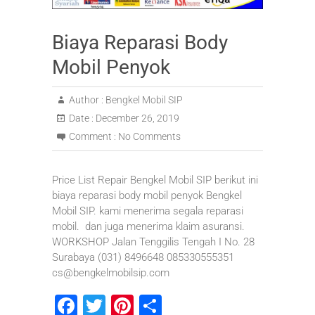
Biaya Reparasi Body
Mobil Penyok
Author :
Bengkel Mobil SIP
Date :
December 26, 2019
Comment :
No Comments
Price List Repair Bengkel Mobil SIP berikut ini
biaya reparasi body mobil penyok Bengkel
Mobil SIP. kami menerima segala reparasi
mobil. dan juga menerima klaim asuransi.
WORKSHOP Jalan Tenggilis Tengah I No. 28
Surabaya (031) 8496648 085330555351
cs@bengkelmobilsip.com
F
T
Pi
S