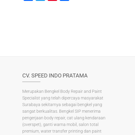
a
wi
nt
h
c
tt
er
ar
e
er
e
e
b
st
o
o
k
CV. SPEED INDO PRATAMA
Merupakan Bengkel Body Repair and Paint
Specialist yang telah dipercaya masyarakat
Surabaya sekitarnya sebagai bengkel yang
sangat berkualitas. Bengkel SIP menerima
pengerjaan body repair, cat ulang kendaraan
(overspet), ganti warna mobil, salon total
premium, water transfer printing dan paint