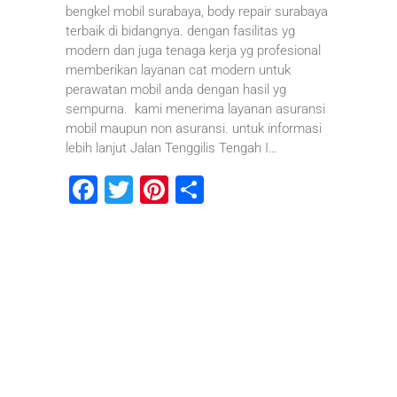
bengkel mobil surabaya, body repair surabaya
terbaik di bidangnya. dengan fasilitas yg
modern dan juga tenaga kerja yg profesional
memberikan layanan cat modern untuk
perawatan mobil anda dengan hasil yg
sempurna. kami menerima layanan asuransi
mobil maupun non asuransi. untuk informasi
lebih lanjut Jalan Tenggilis Tengah I…
F
T
Pi
S
a
wi
nt
h
c
tt
er
ar
e
er
e
e
b
st
o
o
k