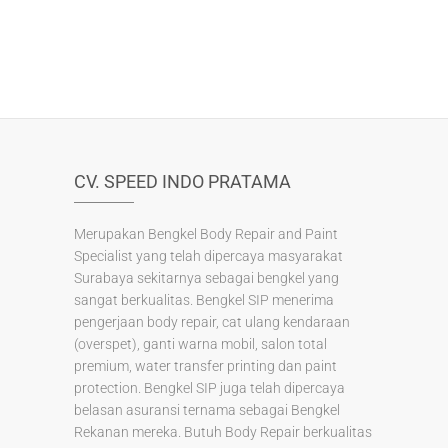
e
er
e
e
b
st
o
o
k
CV. SPEED INDO PRATAMA
Merupakan Bengkel Body Repair and Paint
Specialist yang telah dipercaya masyarakat
Surabaya sekitarnya sebagai bengkel yang
sangat berkualitas. Bengkel SIP menerima
pengerjaan body repair, cat ulang kendaraan
(overspet), ganti warna mobil, salon total
premium, water transfer printing dan paint
protection. Bengkel SIP juga telah dipercaya
belasan asuransi ternama sebagai Bengkel
Rekanan mereka. Butuh Body Repair berkualitas