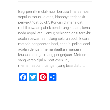
Bagi pemilik mobil-mobil berusia lima sampai
sepuluh tahun ke atas, biasanya terjangkit
penyakit “cat buluk”. Kondisi di mana cat
mobil bawaan pabrik cenderung kusam, kena
noda aspal, atau jamur, sehingga opsi terakhir
adalah pewarnaan ulang seluruh bodi. Bicara
metode pengecatan bodi, saat ini paling ideal
adalah dengan memanfaatkan ruangan
khusus sebagai ruang pengerjaan. Metode
yang kerap dijuluki “cat oven” ini,
memanfaatkan ruangan yang bisa diatur…
F
T
Pi
S
a
wi
nt
h
c
tt
er
ar
e
er
e
e
b
st