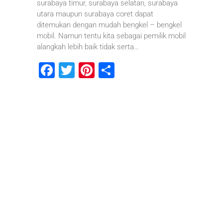
surabaya timur, surabaya selatan, surabaya
utara maupun surabaya coret dapat
ditemukan dengan mudah bengkel – bengkel
mobil. Namun tentu kita sebagai pemilik mobil
alangkah lebih baik tidak serta…
F
T
Pi
S
a
wi
nt
h
c
tt
er
ar
e
er
e
e
b
st
o
o
k