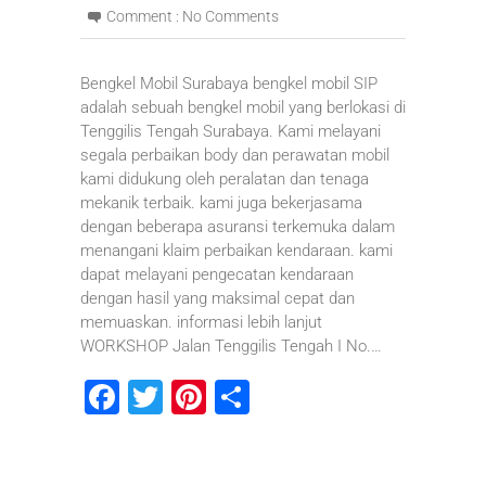
Comment :
No Comments
Bengkel Mobil Surabaya bengkel mobil SIP
adalah sebuah bengkel mobil yang berlokasi di
Tenggilis Tengah Surabaya. Kami melayani
segala perbaikan body dan perawatan mobil
kami didukung oleh peralatan dan tenaga
mekanik terbaik. kami juga bekerjasama
dengan beberapa asuransi terkemuka dalam
menangani klaim perbaikan kendaraan. kami
dapat melayani pengecatan kendaraan
dengan hasil yang maksimal cepat dan
memuaskan. informasi lebih lanjut
WORKSHOP Jalan Tenggilis Tengah I No.…
F
T
Pi
S
a
wi
nt
h
c
tt
er
ar