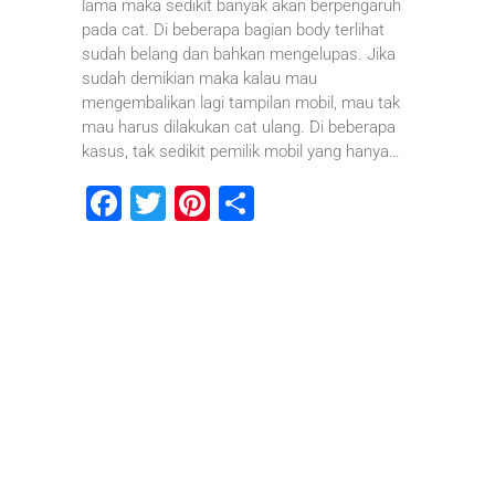
lama maka sedikit banyak akan berpengaruh
pada cat. Di beberapa bagian body terlihat
sudah belang dan bahkan mengelupas. Jika
sudah demikian maka kalau mau
mengembalikan lagi tampilan mobil, mau tak
mau harus dilakukan cat ulang. Di beberapa
kasus, tak sedikit pemilik mobil yang hanya…
F
T
Pi
S
a
wi
nt
h
c
tt
er
ar
e
er
e
e
b
st
o
o
k