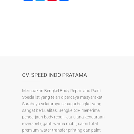
a
wi
nt
h
c
tt
er
ar
e
er
e
e
b
st
o
o
k
CV. SPEED INDO PRATAMA
Merupakan Bengkel Body Repair and Paint
Specialist yang telah dipercaya masyarakat
Surabaya sekitarnya sebagai bengkel yang
sangat berkualitas. Bengkel SIP menerima
pengerjaan body repair, cat ulang kendaraan
(overspet), ganti warna mobil, salon total
premium, water transfer printing dan paint