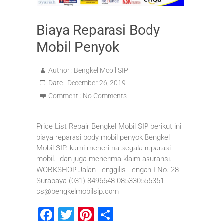
Biaya Reparasi Body
Mobil Penyok
Author :
Bengkel Mobil SIP
Date :
December 26, 2019
Comment :
No Comments
Price List Repair Bengkel Mobil SIP berikut ini
biaya reparasi body mobil penyok Bengkel
Mobil SIP. kami menerima segala reparasi
mobil. dan juga menerima klaim asuransi.
WORKSHOP Jalan Tenggilis Tengah I No. 28
Surabaya (031) 8496648 085330555351
cs@bengkelmobilsip.com
F
T
Pi
S