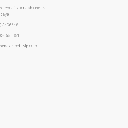
n Tenggilis Tengah I No. 28
abaya
) 8496648
330555351
bengkelmobilsip.com