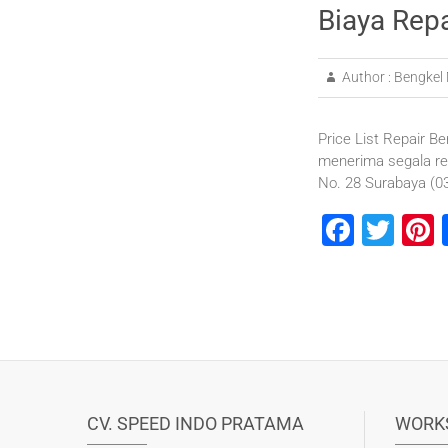
Biaya Rep
Author :
Bengkel 
Price List Repair Be
menerima segala re
No. 28 Surabaya (
F
T
P
a
wi
n
c
tt
e
e
er
b
s
o
o
CV. SPEED INDO PRATAMA
WORK