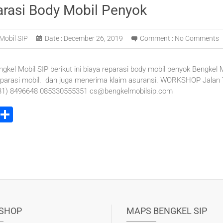
arasi Body Mobil Penyok
Mobil SIP
Date :
December 26, 2019
Comment :
No Comments
ngkel Mobil SIP berikut ini biaya reparasi body mobil penyok Bengkel 
parasi mobil. dan juga menerima klaim asuransi. WORKSHOP Jalan T
031) 8496648 085330555351 cs@bengkelmobilsip.com
i
S
t
h
r
ar
e
e
t
SHOP
MAPS BENGKEL SIP