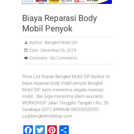
Biaya Reparasi Body
Mobil Penyok
Author :
Bengkel Mobil SIP
Date :
December 26, 2019
Comment :
No Comments
Price List Repair Bengkel Mobil SIP berikut ini
biaya reparasi body mobil penyok Bengkel
Mobil SIP. kami menerima segala reparasi
mobil. dan juga menerima klaim asuransi.
WORKSHOP Jalan Tenggilis Tengah I No. 28
Surabaya (031) 8496648 085330555351
cs@bengkelmobilsip.com
F
T
Pi
S