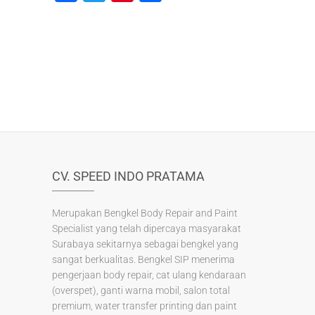
a
wi
nt
h
c
tt
er
ar
e
er
e
e
b
st
o
o
k
CV. SPEED INDO PRATAMA
Merupakan Bengkel Body Repair and Paint
Specialist yang telah dipercaya masyarakat
Surabaya sekitarnya sebagai bengkel yang
sangat berkualitas. Bengkel SIP menerima
pengerjaan body repair, cat ulang kendaraan
(overspet), ganti warna mobil, salon total
premium, water transfer printing dan paint