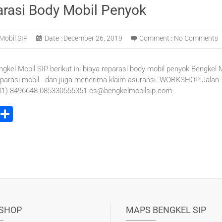
arasi Body Mobil Penyok
Mobil SIP
Date :
December 26, 2019
Comment :
No Comments
ngkel Mobil SIP berikut ini biaya reparasi body mobil penyok Bengkel 
parasi mobil. dan juga menerima klaim asuransi. WORKSHOP Jalan T
031) 8496648 085330555351 cs@bengkelmobilsip.com
i
S
t
h
r
ar
e
e
t
SHOP
MAPS BENGKEL SIP