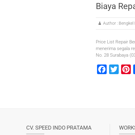
Biaya Rep
Author :
Bengkel 
Price List Repair Be
menerima segala re
No. 28 Surabaya (
F
T
P
a
wi
n
c
tt
e
e
er
b
s
o
o
CV. SPEED INDO PRATAMA
WORK