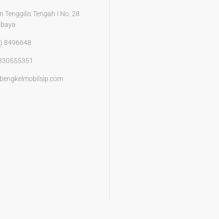
n Tenggilis Tengah I No. 28
abaya
) 8496648
330555351
bengkelmobilsip.com