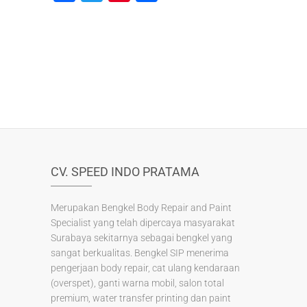
a
wi
nt
h
c
tt
er
ar
e
er
e
e
b
st
o
o
k
CV. SPEED INDO PRATAMA
Merupakan Bengkel Body Repair and Paint
Specialist yang telah dipercaya masyarakat
Surabaya sekitarnya sebagai bengkel yang
sangat berkualitas. Bengkel SIP menerima
pengerjaan body repair, cat ulang kendaraan
(overspet), ganti warna mobil, salon total
premium, water transfer printing dan paint