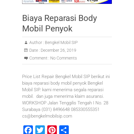
Biaya Reparasi Body
Mobil Penyok
Author :
Bengkel Mobil SIP
Date :
December 26, 2019
Comment :
No Comments
Price List Repair Bengkel Mobil SIP berikut ini
biaya reparasi body mobil penyok Bengkel
Mobil SIP. kami menerima segala reparasi
mobil. dan juga menerima klaim asuransi.
WORKSHOP Jalan Tenggilis Tengah I No. 28
Surabaya (031) 8496648 085330555351
cs@bengkelmobilsip.com
F
T
Pi
S