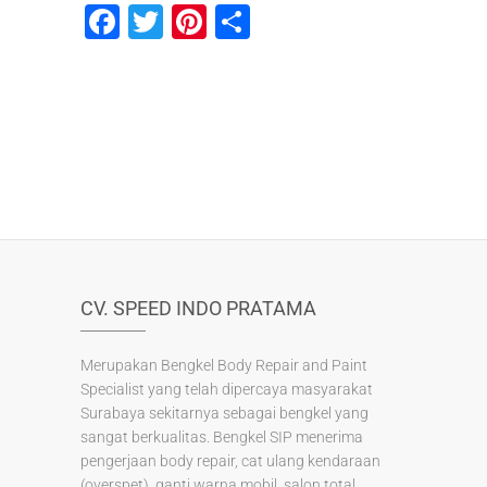
F
T
Pi
S
a
wi
nt
h
c
tt
er
ar
e
er
e
e
b
st
o
o
k
CV. SPEED INDO PRATAMA
Merupakan Bengkel Body Repair and Paint
Specialist yang telah dipercaya masyarakat
Surabaya sekitarnya sebagai bengkel yang
sangat berkualitas. Bengkel SIP menerima
pengerjaan body repair, cat ulang kendaraan
(overspet), ganti warna mobil, salon total