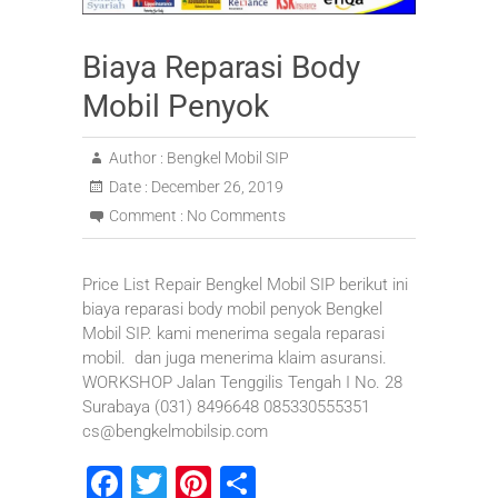
Biaya Reparasi Body
Mobil Penyok
Author :
Bengkel Mobil SIP
Date :
December 26, 2019
Comment :
No Comments
Price List Repair Bengkel Mobil SIP berikut ini
biaya reparasi body mobil penyok Bengkel
Mobil SIP. kami menerima segala reparasi
mobil. dan juga menerima klaim asuransi.
WORKSHOP Jalan Tenggilis Tengah I No. 28
Surabaya (031) 8496648 085330555351
cs@bengkelmobilsip.com
F
T
Pi
S