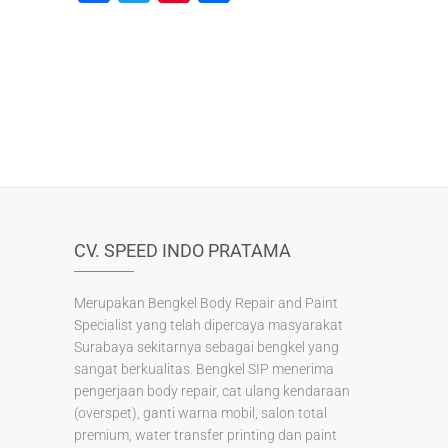
a
wi
nt
h
c
tt
er
ar
e
er
e
e
b
st
o
o
k
CV. SPEED INDO PRATAMA
Merupakan Bengkel Body Repair and Paint
Specialist yang telah dipercaya masyarakat
Surabaya sekitarnya sebagai bengkel yang
sangat berkualitas. Bengkel SIP menerima
pengerjaan body repair, cat ulang kendaraan
(overspet), ganti warna mobil, salon total
premium, water transfer printing dan paint