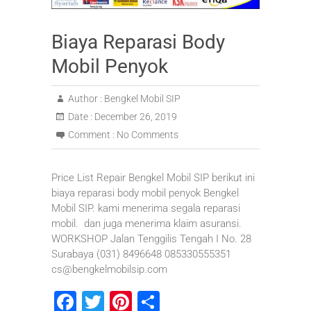
Biaya Reparasi Body
Mobil Penyok
Author :
Bengkel Mobil SIP
Date :
December 26, 2019
Comment :
No Comments
Price List Repair Bengkel Mobil SIP berikut ini
biaya reparasi body mobil penyok Bengkel
Mobil SIP. kami menerima segala reparasi
mobil. dan juga menerima klaim asuransi.
WORKSHOP Jalan Tenggilis Tengah I No. 28
Surabaya (031) 8496648 085330555351
cs@bengkelmobilsip.com
F
T
Pi
S