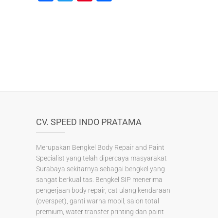
a
wi
nt
h
c
tt
er
ar
e
er
e
e
b
st
o
o
k
CV. SPEED INDO PRATAMA
Merupakan Bengkel Body Repair and Paint
Specialist yang telah dipercaya masyarakat
Surabaya sekitarnya sebagai bengkel yang
sangat berkualitas. Bengkel SIP menerima
pengerjaan body repair, cat ulang kendaraan
(overspet), ganti warna mobil, salon total
premium, water transfer printing dan paint