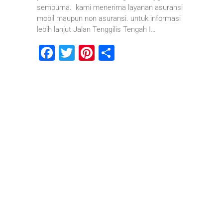
sempurna. kami menerima layanan asuransi
mobil maupun non asuransi. untuk informasi
lebih lanjut Jalan Tenggilis Tengah I…
F
T
Pi
S
a
wi
nt
h
c
tt
er
ar
e
er
e
e
b
st
o
o
k