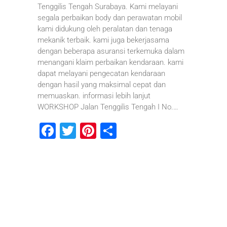
Tenggilis Tengah Surabaya. Kami melayani
segala perbaikan body dan perawatan mobil
kami didukung oleh peralatan dan tenaga
mekanik terbaik. kami juga bekerjasama
dengan beberapa asuransi terkemuka dalam
menangani klaim perbaikan kendaraan. kami
dapat melayani pengecatan kendaraan
dengan hasil yang maksimal cepat dan
memuaskan. informasi lebih lanjut
WORKSHOP Jalan Tenggilis Tengah I No.…
F
T
Pi
S
a
wi
nt
h
c
tt
er
ar
e
er
e
e
b
st
o