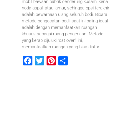
mobil bawaan pabrik cenderung kusam, kena
noda aspal, atau jamur, sehingga opsi terakhir
adalah pewarnaan ulang seluruh bodi. Bicara
metode pengecatan bodi, saat ini paling ideal
adalah dengan memanfaatkan ruangan
khusus sebagai ruang pengerjaan. Metode
yang kerap dijuluki “cat oven” ini,
memanfaatkan ruangan yang bisa diatur…
F
T
Pi
S
a
wi
nt
h
c
tt
er
ar
e
er
e
e
b
st
o
o
k