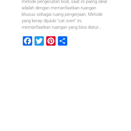
metode pengecatan bodi, saat ini paling ideal
adalah dengan memanfaatkan ruangan
khusus sebagai ruang pengerjaan. Metode
yang kerap dijuluki “cat oven” ini,
memanfaatkan ruangan yang bisa diatur…
F
T
Pi
S
a
wi
nt
h
c
tt
er
ar
e
er
e
e
b
st
o
o
k