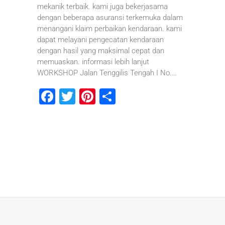
mekanik terbaik. kami juga bekerjasama
dengan beberapa asuransi terkemuka dalam
menangani klaim perbaikan kendaraan. kami
dapat melayani pengecatan kendaraan
dengan hasil yang maksimal cepat dan
memuaskan. informasi lebih lanjut
WORKSHOP Jalan Tenggilis Tengah I No.…
F
T
Pi
S
a
wi
nt
h
c
tt
er
ar
e
er
e
e
b
st
o
o
k