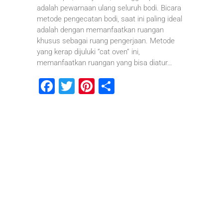
adalah pewarnaan ulang seluruh bodi. Bicara
metode pengecatan bodi, saat ini paling ideal
adalah dengan memanfaatkan ruangan
khusus sebagai ruang pengerjaan. Metode
yang kerap dijuluki “cat oven” ini,
memanfaatkan ruangan yang bisa diatur…
F
T
Pi
S
a
wi
nt
h
c
tt
er
ar
e
er
e
e
b
st
o
o
k