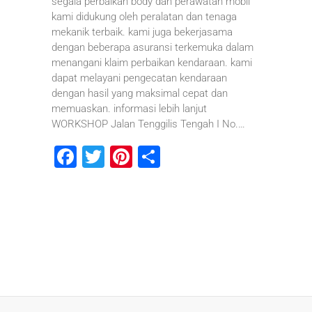
segala perbaikan body dan perawatan mobil
kami didukung oleh peralatan dan tenaga
mekanik terbaik. kami juga bekerjasama
dengan beberapa asuransi terkemuka dalam
menangani klaim perbaikan kendaraan. kami
dapat melayani pengecatan kendaraan
dengan hasil yang maksimal cepat dan
memuaskan. informasi lebih lanjut
WORKSHOP Jalan Tenggilis Tengah I No.…
F
T
Pi
S
a
wi
nt
h
c
tt
er
ar
e
er
e
e
b
st
o
o