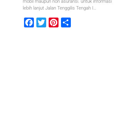
mobil maupun non asuransi. untuk informasi
lebih lanjut Jalan Tenggilis Tengah I…
F
T
Pi
S
a
wi
nt
h
c
tt
er
ar
e
er
e
e
b
st
o
o
k