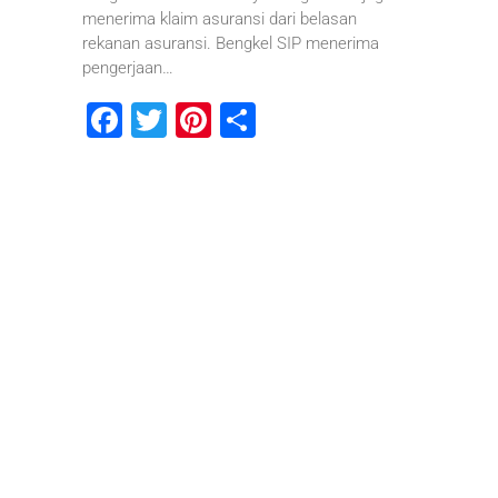
menerima klaim asuransi dari belasan
rekanan asuransi. Bengkel SIP menerima
pengerjaan…
F
T
Pi
S
a
wi
nt
h
c
tt
er
ar
e
er
e
e
b
st
o
o
k