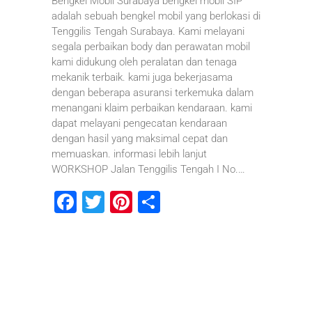
Bengkel Mobil Surabaya bengkel mobil SIP
adalah sebuah bengkel mobil yang berlokasi di
Tenggilis Tengah Surabaya. Kami melayani
segala perbaikan body dan perawatan mobil
kami didukung oleh peralatan dan tenaga
mekanik terbaik. kami juga bekerjasama
dengan beberapa asuransi terkemuka dalam
menangani klaim perbaikan kendaraan. kami
dapat melayani pengecatan kendaraan
dengan hasil yang maksimal cepat dan
memuaskan. informasi lebih lanjut
WORKSHOP Jalan Tenggilis Tengah I No.…
F
T
Pi
S
a
wi
nt
h
c
tt
er
ar
e
er
e
e
b
st