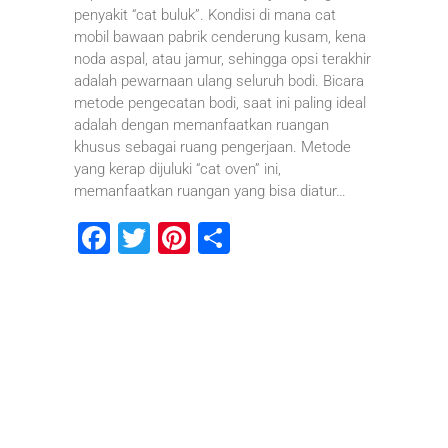
penyakit “cat buluk”. Kondisi di mana cat
mobil bawaan pabrik cenderung kusam, kena
noda aspal, atau jamur, sehingga opsi terakhir
adalah pewarnaan ulang seluruh bodi. Bicara
metode pengecatan bodi, saat ini paling ideal
adalah dengan memanfaatkan ruangan
khusus sebagai ruang pengerjaan. Metode
yang kerap dijuluki “cat oven” ini,
memanfaatkan ruangan yang bisa diatur…
F
T
Pi
S
a
wi
nt
h
c
tt
er
ar
e
er
e
e
b
st
o
o