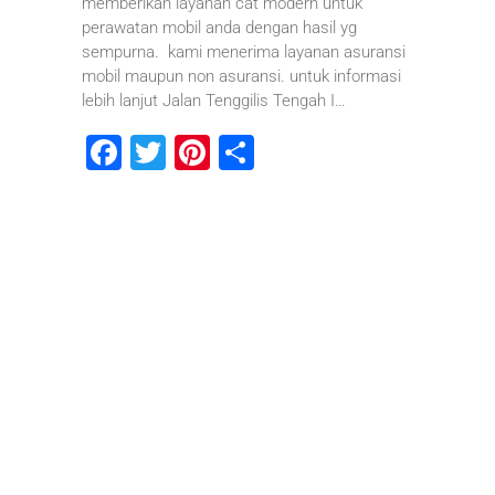
memberikan layanan cat modern untuk
perawatan mobil anda dengan hasil yg
sempurna. kami menerima layanan asuransi
mobil maupun non asuransi. untuk informasi
lebih lanjut Jalan Tenggilis Tengah I…
F
T
Pi
S
a
wi
nt
h
c
tt
er
ar
e
er
e
e
b
st
o
o
k