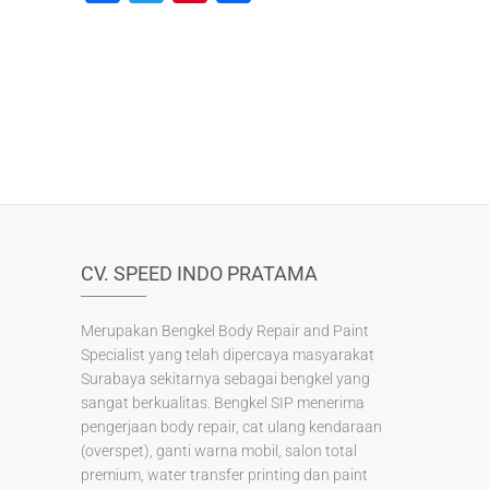
a
wi
nt
h
c
tt
er
ar
e
er
e
e
b
st
o
o
k
CV. SPEED INDO PRATAMA
Merupakan Bengkel Body Repair and Paint
Specialist yang telah dipercaya masyarakat
Surabaya sekitarnya sebagai bengkel yang
sangat berkualitas. Bengkel SIP menerima
pengerjaan body repair, cat ulang kendaraan
(overspet), ganti warna mobil, salon total
premium, water transfer printing dan paint