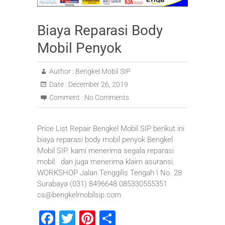
Biaya Reparasi Body
Mobil Penyok
Author :
Bengkel Mobil SIP
Date :
December 26, 2019
Comment :
No Comments
Price List Repair Bengkel Mobil SIP berikut ini
biaya reparasi body mobil penyok Bengkel
Mobil SIP. kami menerima segala reparasi
mobil. dan juga menerima klaim asuransi.
WORKSHOP Jalan Tenggilis Tengah I No. 28
Surabaya (031) 8496648 085330555351
cs@bengkelmobilsip.com
F
T
Pi
S