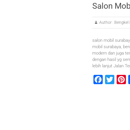
Salon Mob
Author :
Bengkel 
salon mobil surabay
mobil surabaya, ben
modern dan juga te
dengan hasil yg se
lebih lanjut Jalan T
F
T
P
a
wi
n
c
tt
e
e
er
b
s
o