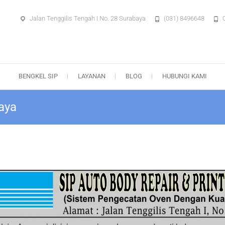
Jalan Tenggilis Tengah I No. 28 Surabaya
(031) 8496648
aya – Body Repair Surabaya
BENGKEL SIP
LAYANAN
BLOG
HUBUNGI KAMI
baya