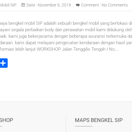
Mobil SIP
Date :
November 6, 2019
Comment :
No Comments
aya bengkel mobil SIP adalah sebuah bengkel mobil yang berlokasi di
ayani segala perbaikan body dan perawatan mobil kami didukung oleh
baik. kami juga bekerjasama dengan beberapa asuransi terkemuka 
ndaraan. kami dapat melayani pengecatan kendaraan dengan hasil y
ormasi lebih lanjut WORKSHOP Jalan Tenggilis Tengah I No.…
i
S
t
h
r
ar
e
e
t
SHOP
MAPS BENGKEL SIP