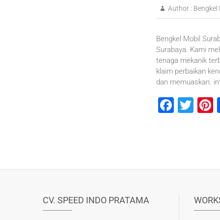
Author :
Bengkel 
Bengkel Mobil Surab
Surabaya. Kami mel
tenaga mekanik ter
klaim perbaikan ke
dan memuaskan. inf
F
T
P
a
wi
n
c
tt
e
e
er
b
s
o
o
CV. SPEED INDO PRATAMA
WORK
k