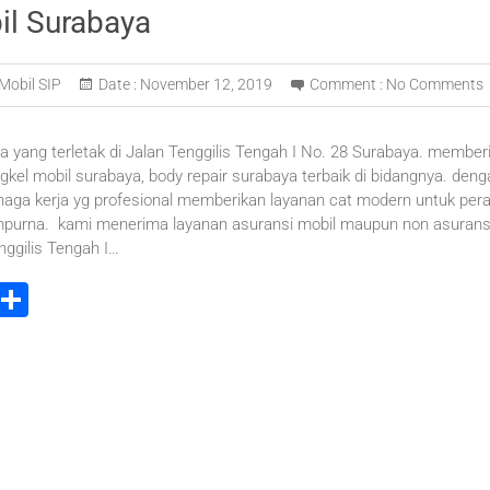
il Surabaya
Mobil SIP
Date :
November 12, 2019
Comment :
No Comments
a yang terletak di Jalan Tenggilis Tengah I No. 28 Surabaya. member
gkel mobil surabaya, body repair surabaya terbaik di bidangnya. denga
naga kerja yg profesional memberikan layanan cat modern untuk per
mpurna. kami menerima layanan asuransi mobil maupun non asuransi
enggilis Tengah I…
i
S
t
h
r
ar
e
e
t