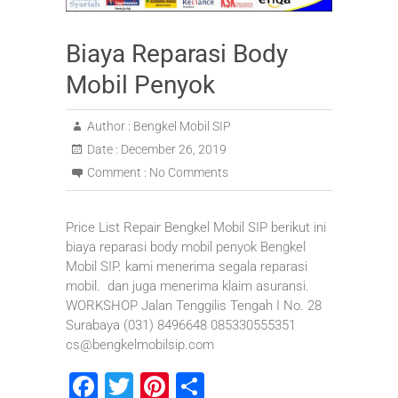
Biaya Reparasi Body
Mobil Penyok
Author :
Bengkel Mobil SIP
Date :
December 26, 2019
Comment :
No Comments
Price List Repair Bengkel Mobil SIP berikut ini
biaya reparasi body mobil penyok Bengkel
Mobil SIP. kami menerima segala reparasi
mobil. dan juga menerima klaim asuransi.
WORKSHOP Jalan Tenggilis Tengah I No. 28
Surabaya (031) 8496648 085330555351
cs@bengkelmobilsip.com
F
T
Pi
S