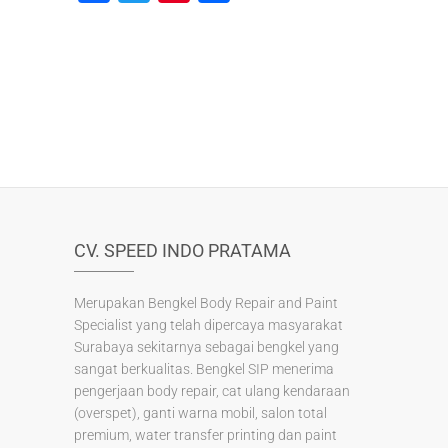
a
wi
nt
h
c
tt
er
ar
e
er
e
e
b
st
o
o
k
CV. SPEED INDO PRATAMA
Merupakan Bengkel Body Repair and Paint
Specialist yang telah dipercaya masyarakat
Surabaya sekitarnya sebagai bengkel yang
sangat berkualitas. Bengkel SIP menerima
pengerjaan body repair, cat ulang kendaraan
(overspet), ganti warna mobil, salon total
premium, water transfer printing dan paint