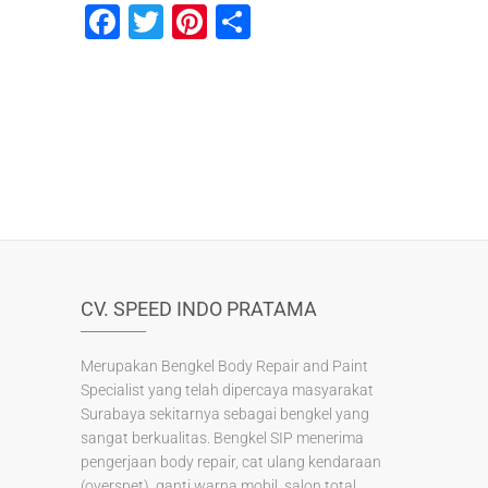
F
T
Pi
S
a
wi
nt
h
c
tt
er
ar
e
er
e
e
b
st
o
o
k
CV. SPEED INDO PRATAMA
Merupakan Bengkel Body Repair and Paint
Specialist yang telah dipercaya masyarakat
Surabaya sekitarnya sebagai bengkel yang
sangat berkualitas. Bengkel SIP menerima
pengerjaan body repair, cat ulang kendaraan
(overspet), ganti warna mobil, salon total