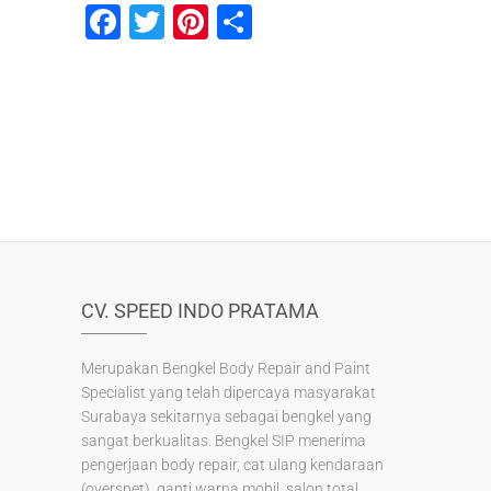
F
T
Pi
S
a
wi
nt
h
c
tt
er
ar
e
er
e
e
b
st
o
o
k
CV. SPEED INDO PRATAMA
Merupakan Bengkel Body Repair and Paint
Specialist yang telah dipercaya masyarakat
Surabaya sekitarnya sebagai bengkel yang
sangat berkualitas. Bengkel SIP menerima
pengerjaan body repair, cat ulang kendaraan
(overspet), ganti warna mobil, salon total