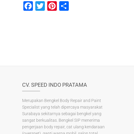
F
T
Pi
S
a
wi
nt
h
c
tt
er
ar
e
er
e
e
b
st
o
o
k
CV. SPEED INDO PRATAMA
Merupakan Bengkel Body Repair and Paint
Specialist yang telah dipercaya masyarakat
Surabaya sekitarnya sebagai bengkel yang
sangat berkualitas. Bengkel SIP menerima
pengerjaan body repair, cat ulang kendaraan
(overspet), ganti warna mobil, salon total