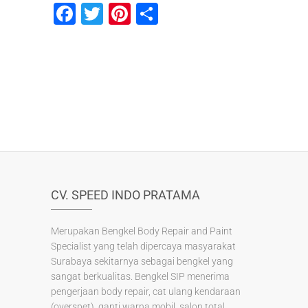
F
T
Pi
S
a
wi
nt
h
c
tt
er
ar
e
er
e
e
b
st
o
o
k
CV. SPEED INDO PRATAMA
Merupakan Bengkel Body Repair and Paint
Specialist yang telah dipercaya masyarakat
Surabaya sekitarnya sebagai bengkel yang
sangat berkualitas. Bengkel SIP menerima
pengerjaan body repair, cat ulang kendaraan
(overspet), ganti warna mobil, salon total