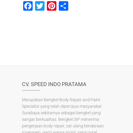
F
T
Pi
S
a
wi
nt
h
c
tt
er
ar
e
er
e
e
b
st
o
o
k
CV. SPEED INDO PRATAMA
Merupakan Bengkel Body Repair and Paint
Specialist yang telah dipercaya masyarakat
Surabaya sekitarnya sebagai bengkel yang
sangat berkualitas. Bengkel SIP menerima
pengerjaan body repair, cat ulang kendaraan
(overspet), ganti warna mobil, salon total