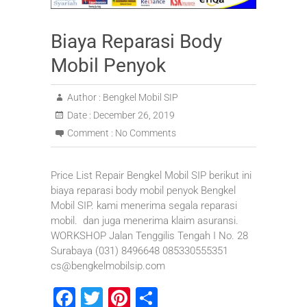
Biaya Reparasi Body
Mobil Penyok
Author :
Bengkel Mobil SIP
Date :
December 26, 2019
Comment :
No Comments
Price List Repair Bengkel Mobil SIP berikut ini
biaya reparasi body mobil penyok Bengkel
Mobil SIP. kami menerima segala reparasi
mobil. dan juga menerima klaim asuransi.
WORKSHOP Jalan Tenggilis Tengah I No. 28
Surabaya (031) 8496648 085330555351
cs@bengkelmobilsip.com
F
T
Pi
S