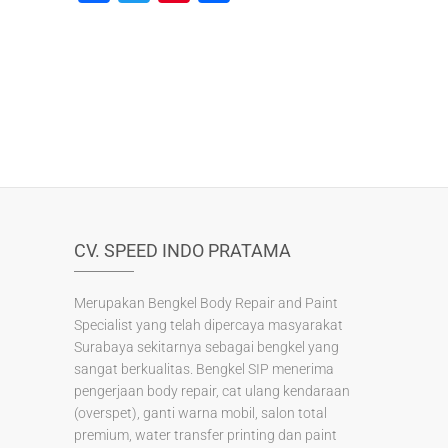
a
wi
nt
h
c
tt
er
ar
e
er
e
e
b
st
o
o
k
CV. SPEED INDO PRATAMA
Merupakan Bengkel Body Repair and Paint
Specialist yang telah dipercaya masyarakat
Surabaya sekitarnya sebagai bengkel yang
sangat berkualitas. Bengkel SIP menerima
pengerjaan body repair, cat ulang kendaraan
(overspet), ganti warna mobil, salon total
premium, water transfer printing dan paint