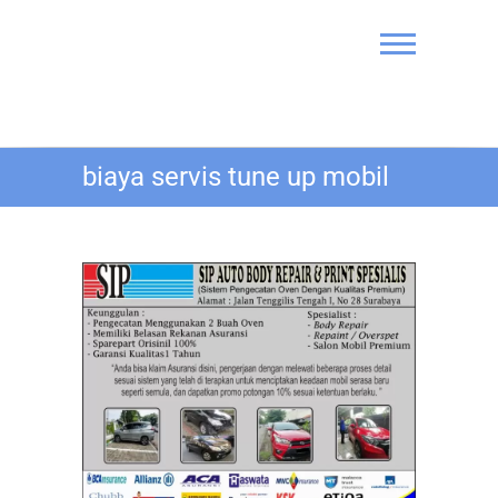
Skip
to
content
Bengkel Cat
biaya servis tune up mobil
Mobil SIP