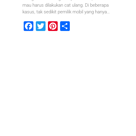
mau harus dilakukan cat ulang. Di beberapa
kasus, tak sedikit pemilik mobil yang hanya…
F
T
Pi
S
a
wi
nt
h
c
tt
er
ar
e
er
e
e
b
st
o
o
k