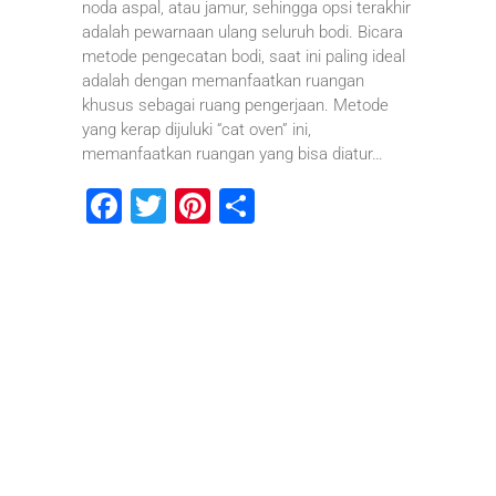
noda aspal, atau jamur, sehingga opsi terakhir
adalah pewarnaan ulang seluruh bodi. Bicara
metode pengecatan bodi, saat ini paling ideal
adalah dengan memanfaatkan ruangan
khusus sebagai ruang pengerjaan. Metode
yang kerap dijuluki “cat oven” ini,
memanfaatkan ruangan yang bisa diatur…
F
T
Pi
S
a
wi
nt
h
c
tt
er
ar
e
er
e
e
b
st
o
o
k