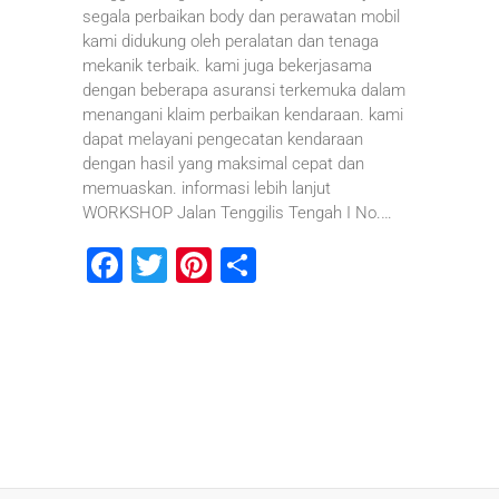
segala perbaikan body dan perawatan mobil
kami didukung oleh peralatan dan tenaga
mekanik terbaik. kami juga bekerjasama
dengan beberapa asuransi terkemuka dalam
menangani klaim perbaikan kendaraan. kami
dapat melayani pengecatan kendaraan
dengan hasil yang maksimal cepat dan
memuaskan. informasi lebih lanjut
WORKSHOP Jalan Tenggilis Tengah I No.…
F
T
Pi
S
a
wi
nt
h
c
tt
er
ar
e
er
e
e
b
st
o
o