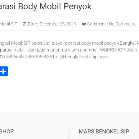
arasi Body Mobil Penyok
Mobil SIP
Date :
December 26, 2019
Comment :
No Comments
ngkel Mobil SIP berikut ini biaya reparasi body mobil penyok Bengkel 
parasi mobil. dan juga menerima klaim asuransi. WORKSHOP Jalan T
031) 8496648 085330555351 cs@bengkelmobilsip.com
i
S
t
h
r
ar
e
e
t
SHOP
MAPS BENGKEL SIP