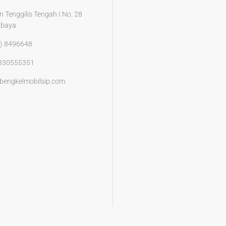
n Tenggilis Tengah I No. 28
abaya
) 8496648
330555351
bengkelmobilsip.com