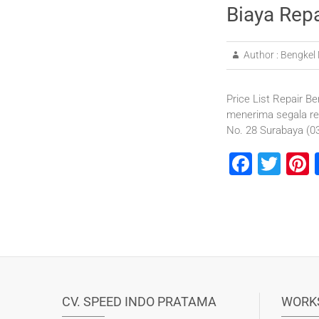
Biaya Rep
Author :
Bengkel 
Price List Repair Be
menerima segala re
No. 28 Surabaya (
F
T
P
a
wi
n
c
tt
e
e
er
b
s
o
o
CV. SPEED INDO PRATAMA
WORK