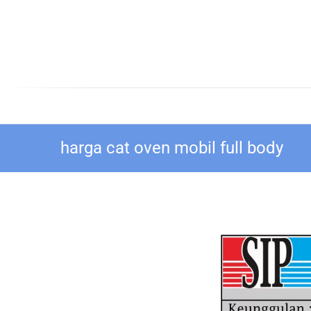
Skip
to
content
Bengkel Cat Mobil SIP
Bengkel Mobil Surabaya – Cat Mobil Surab
harga cat oven mobil full body