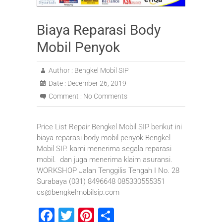
Biaya Reparasi Body
Mobil Penyok
Author :
Bengkel Mobil SIP
Date :
December 26, 2019
Comment :
No Comments
Price List Repair Bengkel Mobil SIP berikut ini
biaya reparasi body mobil penyok Bengkel
Mobil SIP. kami menerima segala reparasi
mobil. dan juga menerima klaim asuransi.
WORKSHOP Jalan Tenggilis Tengah I No. 28
Surabaya (031) 8496648 085330555351
cs@bengkelmobilsip.com
F
T
Pi
S