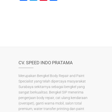
a
wi
nt
h
c
tt
er
ar
e
er
e
e
b
st
o
o
k
CV. SPEED INDO PRATAMA
Merupakan Bengkel Body Repair and Paint
Specialist yang telah dipercaya masyarakat
Surabaya sekitarnya sebagai bengkel yang
sangat berkualitas. Bengkel SIP menerima
pengerjaan body repair, cat ulang kendaraan
(overspet), ganti warna mobil, salon total
premium, water transfer printing dan paint