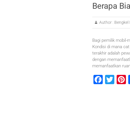
Berapa Bia
Author :
Bengkel 
Bagi pemilik mobil-m
Kondisi di mana cat
terakhir adalah pew
dengan memanfaatkan
memanfaatkan ruang
F
T
P
a
wi
n
c
tt
e
e
er
b
s
o