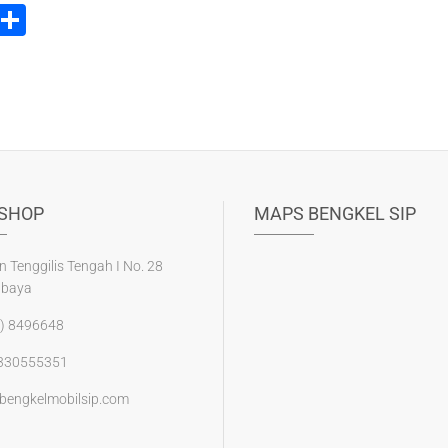
i
S
t
h
r
ar
e
e
t
SHOP
MAPS BENGKEL SIP
n Tenggilis Tengah I No. 28
abaya
) 8496648
330555351
bengkelmobilsip.com