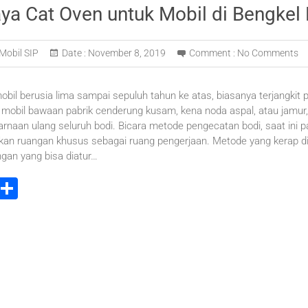
ya Cat Oven untuk Mobil di Bengkel
Mobil SIP
Date :
November 8, 2019
Comment :
No Comments
obil berusia lima sampai sepuluh tahun ke atas, biasanya terjangkit p
 mobil bawaan pabrik cenderung kusam, kena noda aspal, atau jamur,
arnaan ulang seluruh bodi. Bicara metode pengecatan bodi, saat ini pa
 ruangan khusus sebagai ruang pengerjaan. Metode yang kerap dijulu
an yang bisa diatur…
i
S
t
h
r
ar
e
e
t