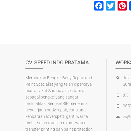
F
T
P
a
wi
n
c
tt
e
e
er
b
s
o
o
CV. SPEED INDO PRATAMA
WORK
k
Merupakan Bengkel Body Repair and
Jala
Paint Specialist yang telah dipercaya
Sur
masyarakat Surabaya sekitarnya
(031
sebagai bengkel yang sangat
berkualitas. Bengkel SIP menerima
085
pengerjaan body repair, cat ulang
kendaraan (overspet), ganti warna
cs@
mobil, salon total premium, water
transfer printing dan paint protection.