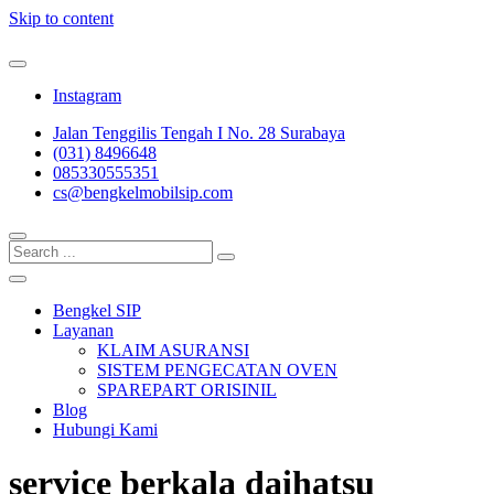
Skip to content
Bengkel Mobil Surabaya – Cat Mobil Surabaya – Body Repair
Surabaya
Bengkel Cat Mobil SIP
Instagram
Jalan Tenggilis Tengah I No. 28 Surabaya
(031) 8496648
085330555351
cs@bengkelmobilsip.com
Bengkel SIP
Layanan
KLAIM ASURANSI
SISTEM PENGECATAN OVEN
SPAREPART ORISINIL
Blog
Hubungi Kami
service berkala daihatsu