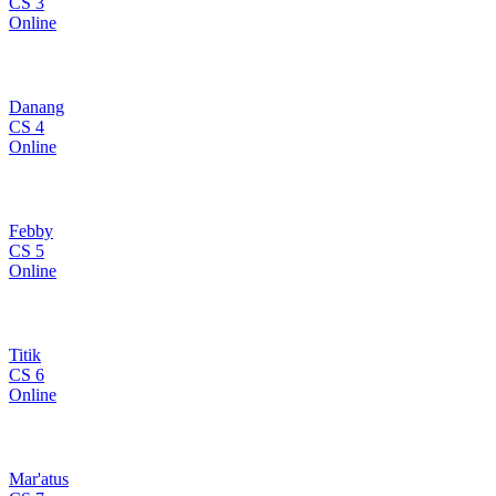
CS 3
Online
Danang
CS 4
Online
Febby
CS 5
Online
Titik
CS 6
Online
Mar'atus