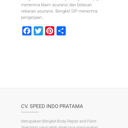
menerima klaim asuransi dari belasan
rekanan asuransi. Bengkel SIP menerima
pengerjaan…
F
T
Pi
S
a
wi
nt
h
c
tt
er
ar
e
er
e
e
b
st
o
o
k
CV. SPEED INDO PRATAMA
Merupakan Bengkel Body Repair and Paint
Specialist yang telah dipercaya masyarakat