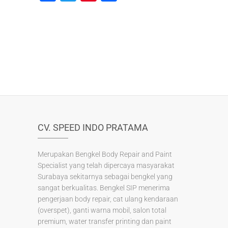
a
wi
nt
h
c
tt
er
ar
e
er
e
e
b
st
o
o
k
CV. SPEED INDO PRATAMA
Merupakan Bengkel Body Repair and Paint
Specialist yang telah dipercaya masyarakat
Surabaya sekitarnya sebagai bengkel yang
sangat berkualitas. Bengkel SIP menerima
pengerjaan body repair, cat ulang kendaraan
(overspet), ganti warna mobil, salon total
premium, water transfer printing dan paint