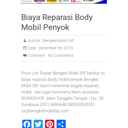
Biaya Reparasi Body
Mobil Penyok
Author :
Bengkel Mobil SIP
Date :
December 26, 2019
Comment :
No Comments
Price List Repair Bengkel Mobil SIP berikut ini
biaya reparasi body mobil penyok Bengkel
Mobil SIP. kami menerima segala reparasi
mobil. dan juga menerima klaim asuransi.
WORKSHOP Jalan Tenggilis Tengah I No. 28
Surabaya (031) 8496648 085330555351
cs@bengkelmobilsip.com
F
T
Pi
S