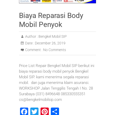
Biaya Reparasi Body
Mobil Penyok
Author :
Bengkel Mobil SIP
Date :
December 26, 2019
Comment :
No Comments
Price List Repair Bengkel Mobil SIP berikut ini
biaya reparasi body mobil penyok Bengkel
Mobil SIP. kami menerima segala reparasi
mobil. dan juga menerima klaim asuransi.
WORKSHOP Jalan Tenggilis Tengah I No. 28
Surabaya (031) 8496648 085330555351
cs@bengkelmobilsip.com
F
T
Pi
S