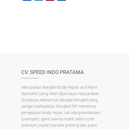
a
wi
nt
h
c
tt
er
ar
e
er
e
e
b
st
o
o
k
CV. SPEED INDO PRATAMA
Merupakan Bengkel Body Repair and Paint
Specialist yang telah dipercaya masyarakat
Surabaya sekitarnya sebagai bengkel yang
sangat berkualitas. Bengkel SIP menerima
pengerjaan body repair, cat ulang kendaraan
(overspet), ganti warna mobil, salon total
premium, water transfer printing dan paint