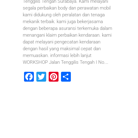
Tenggilis Tengah Surabaya. Kami melayani
segala perbaikan body dan perawatan mobil
kami didukung oleh peralatan dan tenaga
mekanik terbaik. kami juga bekerjasama
dengan beberapa asuransi terkemuka dalam
menangani klaim perbaikan kendaraan. kami
dapat melayani pengecatan kendaraan
dengan hasil yang maksimal cepat dan
memuaskan. informasi lebih lanjut
WORKSHOP Jalan Tenggilis Tengah I No.…
F
T
Pi
S
a
wi
nt
h
c
tt
er
ar
e
er
e
e
b
st
o
o