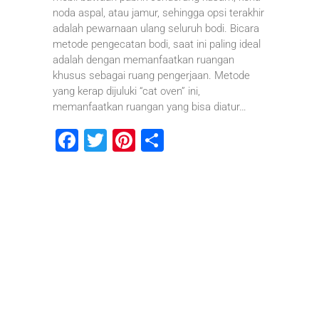
noda aspal, atau jamur, sehingga opsi terakhir
adalah pewarnaan ulang seluruh bodi. Bicara
metode pengecatan bodi, saat ini paling ideal
adalah dengan memanfaatkan ruangan
khusus sebagai ruang pengerjaan. Metode
yang kerap dijuluki “cat oven” ini,
memanfaatkan ruangan yang bisa diatur…
F
T
Pi
S
a
wi
nt
h
c
tt
er
ar
e
er
e
e
b
st
o
o
k