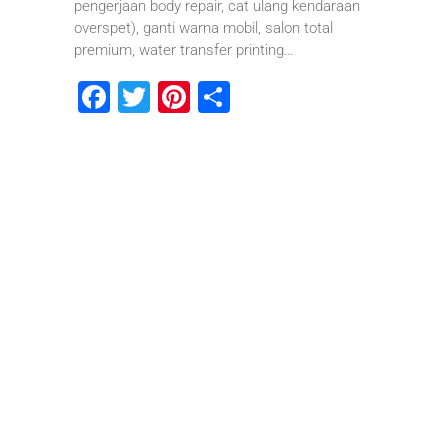
pengerjaan body repair, cat ulang kendaraan
overspet), ganti warna mobil, salon total
premium, water transfer printing…
F
T
Pi
S
a
wi
nt
h
c
tt
er
ar
e
er
e
e
b
st
o
o
k