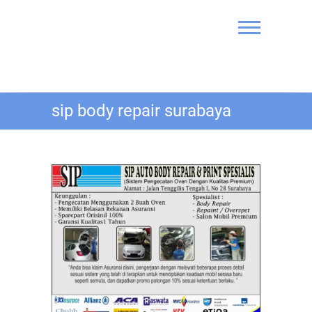
Skip
to
content
Bengkel Cat
sip body repair surabaya
Mobil SIP