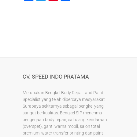
a
wi
nt
h
c
tt
er
ar
e
er
e
e
b
st
o
o
k
CV. SPEED INDO PRATAMA
Merupakan Bengkel Body Repair and Paint
Specialist yang telah dipercaya masyarakat
Surabaya sekitarnya sebagai bengkel yang
sangat berkualitas. Bengkel SIP menerima
pengerjaan body repair, cat ulang kendaraan
(overspet), ganti warna mobil, salon total
premium, water transfer printing dan paint