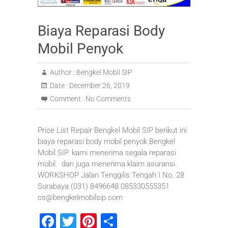
Biaya Reparasi Body
Mobil Penyok
Author :
Bengkel Mobil SIP
Date :
December 26, 2019
Comment :
No Comments
Price List Repair Bengkel Mobil SIP berikut ini
biaya reparasi body mobil penyok Bengkel
Mobil SIP. kami menerima segala reparasi
mobil. dan juga menerima klaim asuransi.
WORKSHOP Jalan Tenggilis Tengah I No. 28
Surabaya (031) 8496648 085330555351
cs@bengkelmobilsip.com
F
T
Pi
S